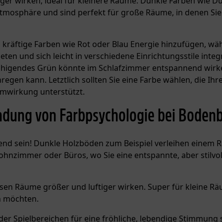
ger wirken, ideal für kleinere Räume. Dunkle Farben wie 
Atmosphäre und sind perfekt für große Räume, in denen Sie
räftige Farben wie Rot oder Blau Energie hinzufügen, wä
eten und sich leicht in verschiedene Einrichtungsstile integ
uhigendes Grün könnte im Schlafzimmer entspannend wir
regen kann. Letztlich sollten Sie eine Farbe wählen, die Ih
umwirkung unterstützt.
endung von Farbpsychologie bei Boden
nd sein! Dunkle Holzböden zum Beispiel verleihen einem 
hnzimmer oder Büros, wo Sie eine entspannte, aber stilvol
assen Räume größer und luftiger wirken. Super für kleine R
en möchten.
er Spielbereichen für eine fröhliche, lebendige Stimmung 