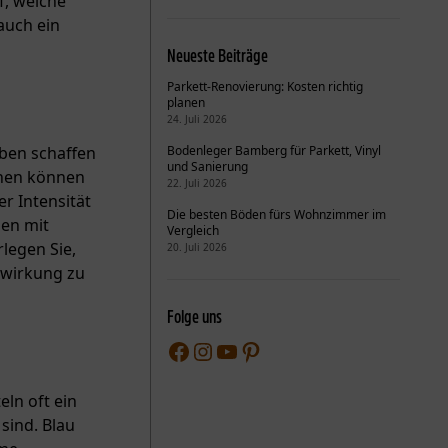
f, welche
auch ein
Neueste Beiträge
Parkett-Renovierung: Kosten richtig
planen
24. Juli 2026
Bodenleger Bamberg für Parkett, Vinyl
ben schaffen
und Sanierung
chen können
22. Juli 2026
r Intensität
Die besten Böden fürs Wohnzimmer im
ben mit
Vergleich
legen Sie,
20. Juli 2026
mwirkung zu
Folge uns
Facebook
Instagram
YouTube
Pinterest
ln oft ein
sind. Blau