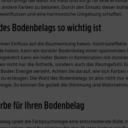
 Grün bringt die Natur ins Haus und sorgt für eine erhols
um andere Farben zu betonen. Durch den Einsatz dieser kühl
beeinflussen und eine harmonische Umgebung schaffen.
des Bodenbelags so wichtig ist
men Einfluss auf die Raumwirkung haben. Kontrasteffekte 
ände haben, kann ein dunkler Bodenbelag einen spannenden 
mgekehrt kann ein heller Boden in Kombination mit dunkle
en nicht nur die Ästhetik, sondern auch das Raumgefühl. Ei
oden Energie verleiht. Achten Sie darauf, wie sich Farben
u erzeugen. Die Wahl des Bodenbelags ist also nicht nur e
ologie. So können Sie gezielt die Stimmung und Wahrnehm
arbe für Ihren Bodenbelag
elag spielt die Farbpsychologie eine entscheidende Rolle. 