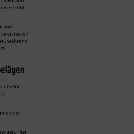
Dunkelbraun
 ein Gefühl
hrend
rieren lassen.
ken, während
rem
belägen
Raum eine
le
äume oder
sorgen. Hier