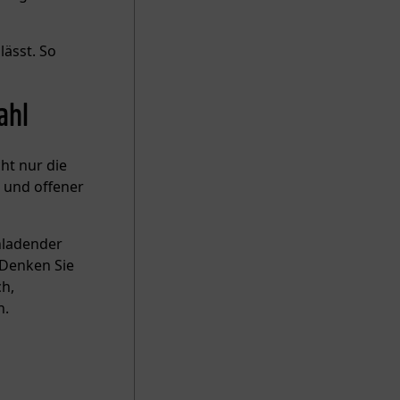
lässt. So
ahl
ht nur die
 und offener
inladender
 Denken Sie
ch,
n.