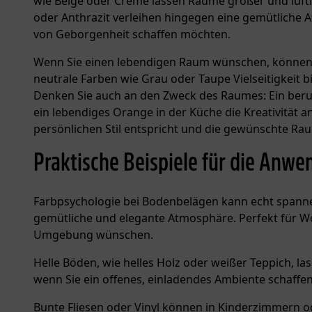
wie Beige oder Creme lassen Räume größer und lufti
oder Anthrazit verleihen hingegen eine gemütliche 
von Geborgenheit schaffen möchten.
Wenn Sie einen lebendigen Raum wünschen, können k
neutrale Farben wie Grau oder Taupe Vielseitigkeit bi
Denken Sie auch an den Zweck des Raumes: Ein ber
ein lebendiges Orange in der Küche die Kreativität an
persönlichen Stil entspricht und die gewünschte Ra
Praktische Beispiele für die Anw
Farbpsychologie bei Bodenbelägen kann echt spanne
gemütliche und elegante Atmosphäre. Perfekt für Wo
Umgebung wünschen.
Helle Böden, wie helles Holz oder weißer Teppich, l
wenn Sie ein offenes, einladendes Ambiente schaff
Bunte Fliesen oder Vinyl können in Kinderzimmern od