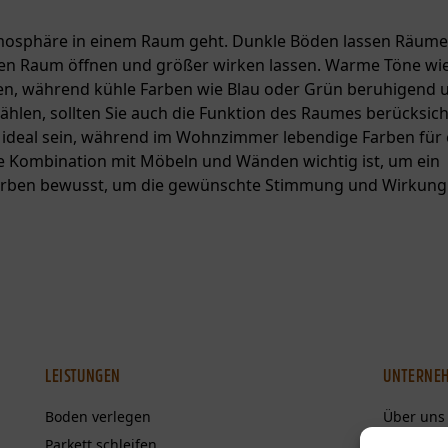
Atmosphäre in einem Raum geht. Dunkle Böden lassen Räume 
en Raum öffnen und größer wirken lassen. Warme Töne wie
en, während kühle Farben wie Blau oder Grün beruhigend 
len, sollten Sie auch die Funktion des Raumes berücksicht
deal sein, während im Wohnzimmer lebendige Farben für e
e Kombination mit Möbeln und Wänden wichtig ist, um ein
arben bewusst, um die gewünschte Stimmung und Wirkung z
LEISTUNGEN
UNTERNE
Boden verlegen
Über uns
Parkett schleifen
Karriere