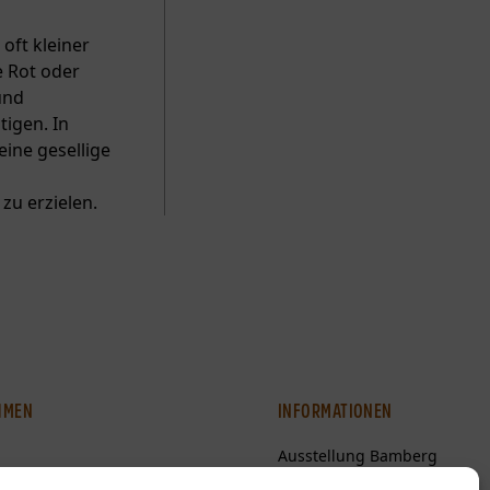
oft kleiner
 Rot oder
und
igen. In
ine gesellige
u erzielen.
HMEN
INFORMATIONEN
Ausstellung Bamberg