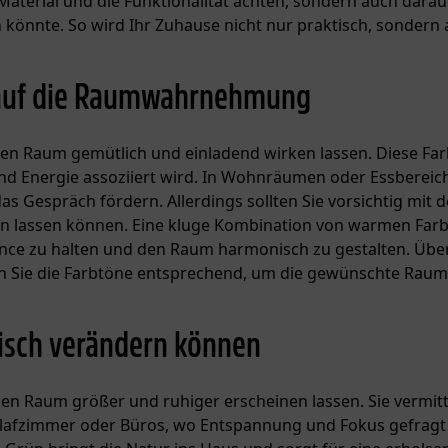
 Material und die Funktionalität achten, sondern auch darau
könnte. So wird Ihr Zuhause nicht nur praktisch, sondern 
 auf die Raumwahrnehmung
n Raum gemütlich und einladend wirken lassen. Diese Far
nd Energie assoziiert wird. In Wohnräumen oder Essberei
espräch fördern. Allerdings sollten Sie vorsichtig mit de
nen lassen können. Eine kluge Kombination von warmen Far
ance zu halten und den Raum harmonisch zu gestalten. Über
 Sie die Farbtöne entsprechend, um die gewünschte Rau
isch verändern können
n Raum größer und ruhiger erscheinen lassen. Sie vermitte
chlafzimmer oder Büros, wo Entspannung und Fokus gefragt 