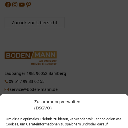
Facebook
Instagram
YouTube
Pinterest
Zurück zur Übersicht
Laubanger 19B, 96052 Bamberg
09 51 / 99 33 02 55
service@boden-mann.de
Zustimmung verwalten
Facebook
Instagram
YouTube
Pinterest
(DSGVO)
Um dir ein optimales Erlebnis zu bieten, verwenden wir Technologien wie
LEISTUNGEN
Cookies, um Geräteinformationen zu speichern und/oder darauf