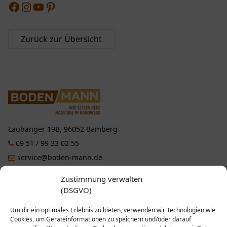
Facebook
Instagram
YouTube
Pinterest
Zurück zur Übersicht
Laubanger 19B, 96052 Bamberg
09 51 / 99 33 02 55
service@boden-mann.de
Zustimmung verwalten
Facebook
Instagram
YouTube
Pinterest
(DSGVO)
Um dir ein optimales Erlebnis zu bieten, verwenden wir Technologien wie
LEISTUNGEN
Cookies, um Geräteinformationen zu speichern und/oder darauf