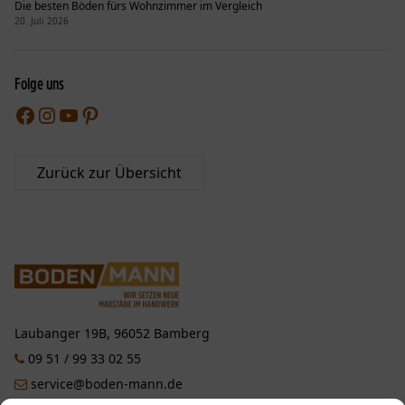
Die besten Böden fürs Wohnzimmer im Vergleich
20. Juli 2026
Folge uns
Facebook
Instagram
YouTube
Pinterest
Zurück zur Übersicht
Laubanger 19B, 96052 Bamberg
09 51 / 99 33 02 55
service@boden-mann.de