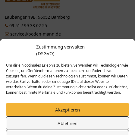
Laubanger 19B, 96052 Bamberg
09 51 / 99 33 02 55
service@boden-mann.de
Zustimmung verwalten
Facebook
Instagram
YouTube
Pinterest
(DSGVO)
Um dir ein optimales Erlebnis zu bieten, verwenden wir Technologien wie
LEISTUNGEN
Cookies, um Geräteinformationen zu speichern und/oder darauf
zuzugreifen. Wenn du diesen Technologien zustimmst, können wir Daten
wie das Surfverhalten oder eindeutige IDs auf dieser Website
UNTERNEHMEN
verarbeiten. Wenn du deine Zustimmung nicht erteilst oder zurückziehst,
können bestimmte Merkmale und Funktionen beeinträchtigt werden.
INFORMATIONEN
Akzeptieren
Ablehnen
© 2025 Bodenmann – Parkett & Bodenleger in Bamberg - Alle Rechte
vorbehalten.