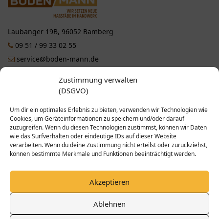
Laubanger 19B, 96052 Bamberg
09 51 / 99 33 02 55
service@boden-mann.de
Zustimmung verwalten
Facebook
Instagram
YouTube
Pinterest
(DSGVO)
Um dir ein optimales Erlebnis zu bieten, verwenden wir Technologien wie
LEISTUNGEN
Cookies, um Geräteinformationen zu speichern und/oder darauf
zuzugreifen. Wenn du diesen Technologien zustimmst, können wir Daten
wie das Surfverhalten oder eindeutige IDs auf dieser Website
UNTERNEHMEN
verarbeiten. Wenn du deine Zustimmung nicht erteilst oder zurückziehst,
können bestimmte Merkmale und Funktionen beeinträchtigt werden.
INFORMATIONEN
Akzeptieren
Ablehnen
© 2025 Bodenmann – Parkett & Bodenleger in Bamberg - Alle Rechte
vorbehalten.